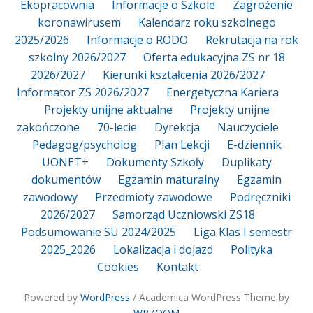
Ekopracownia
Informacje o Szkole
Zagrożenie
koronawirusem
Kalendarz roku szkolnego
2025/2026
Informacje o RODO
Rekrutacja na rok
szkolny 2026/2027
Oferta edukacyjna ZS nr 18
2026/2027
Kierunki kształcenia 2026/2027
Informator ZS 2026/2027
Energetyczna Kariera
Projekty unijne aktualne
Projekty unijne
zakończone
70-lecie
Dyrekcja
Nauczyciele
Pedagog/psycholog
Plan Lekcji
E-dziennik
UONET+
Dokumenty Szkoły
Duplikaty
dokumentów
Egzamin maturalny
Egzamin
zawodowy
Przedmioty zawodowe
Podręczniki
2026/2027
Samorząd Uczniowski ZS18
Podsumowanie SU 2024/2025
Liga Klas I semestr
2025_2026
Lokalizacja i dojazd
Polityka
Cookies
Kontakt
Powered by
WordPress
/ Academica WordPress Theme by
WPZOOM