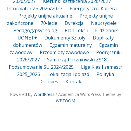
2026/2027
Kierunki kształcenia 2026/2027
Informator ZS 2026/2027
Energetyczna Kariera
Projekty unijne aktualne
Projekty unijne
zakończone
70-lecie
Dyrekcja
Nauczyciele
Pedagog/psycholog
Plan Lekcji
E-dziennik
UONET+
Dokumenty Szkoły
Duplikaty
dokumentów
Egzamin maturalny
Egzamin
zawodowy
Przedmioty zawodowe
Podręczniki
2026/2027
Samorząd Uczniowski ZS18
Podsumowanie SU 2024/2025
Liga Klas I semestr
2025_2026
Lokalizacja i dojazd
Polityka
Cookies
Kontakt
Powered by
WordPress
/ Academica WordPress Theme by
WPZOOM