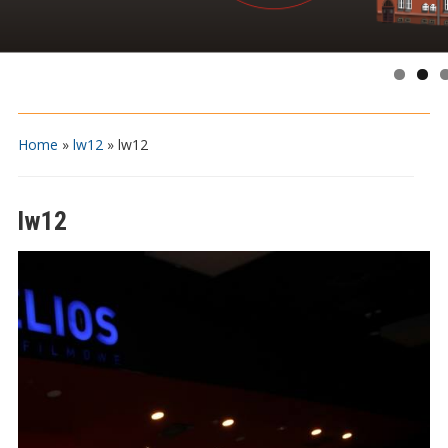
Home
»
lw12
»
lw12
lw12