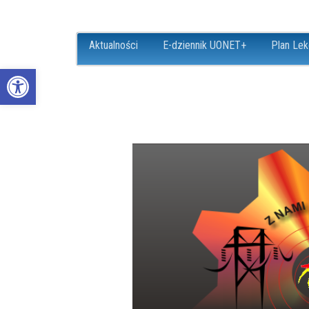
Aktualności
E-dziennik UONET+
Plan Lek
Open toolbar
ZS18