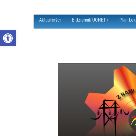
Aktualności
E-dziennik UONET+
Plan Lek
Open toolbar
ZS18