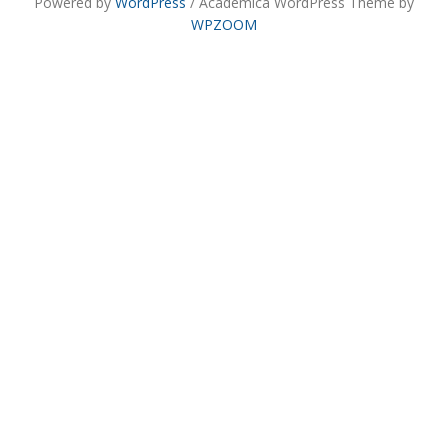
Powered by
WordPress
/ Academica WordPress Theme by
WPZOOM