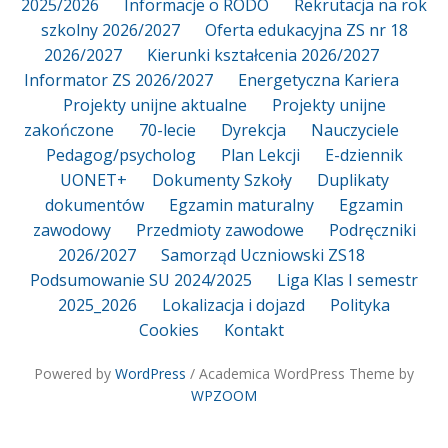
2025/2026
Informacje o RODO
Rekrutacja na rok
szkolny 2026/2027
Oferta edukacyjna ZS nr 18
2026/2027
Kierunki kształcenia 2026/2027
Informator ZS 2026/2027
Energetyczna Kariera
Projekty unijne aktualne
Projekty unijne
zakończone
70-lecie
Dyrekcja
Nauczyciele
Pedagog/psycholog
Plan Lekcji
E-dziennik
UONET+
Dokumenty Szkoły
Duplikaty
dokumentów
Egzamin maturalny
Egzamin
zawodowy
Przedmioty zawodowe
Podręczniki
2026/2027
Samorząd Uczniowski ZS18
Podsumowanie SU 2024/2025
Liga Klas I semestr
2025_2026
Lokalizacja i dojazd
Polityka
Cookies
Kontakt
Powered by
WordPress
/ Academica WordPress Theme by
WPZOOM