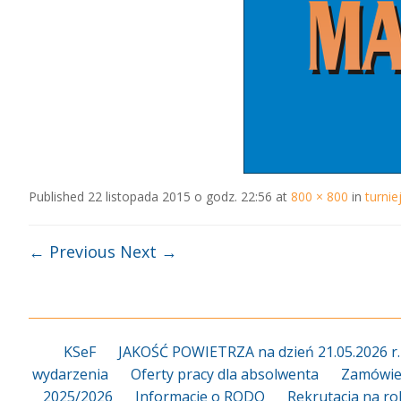
Published
22 listopada 2015 o godz. 22:56
at
800 × 800
in
turni
← Previous
Next →
KSeF
JAKOŚĆ POWIETRZA na dzień 21.05.2026 r.
wydarzenia
Oferty pracy dla absolwenta
Zamówien
2025/2026
Informacje o RODO
Rekrutacja na ro