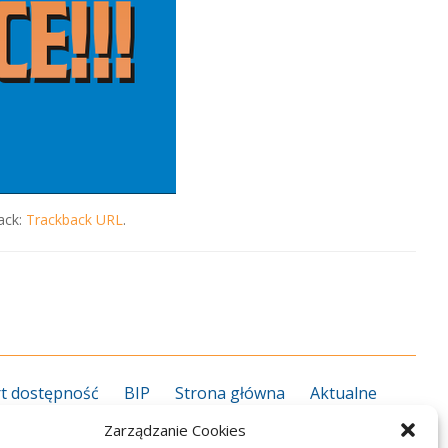
ack:
Trackback URL
.
t dostępność
BIP
Strona główna
Aktualne
grożenie koronawirusem
Kalendarz roku szkolnego
Zarządzanie Cookies
27
Kierunki kształcenia 2026/2027
Informator ZS