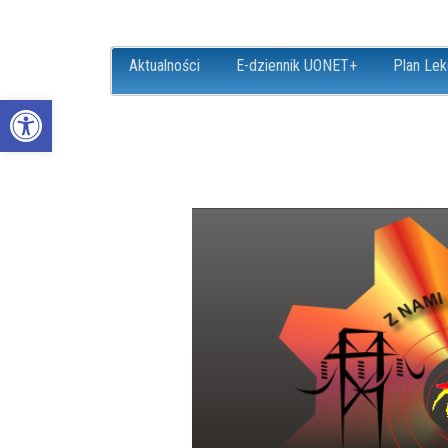
Aktualności
E-dziennik UONET+
Plan Lek
Open toolbar
ZS18