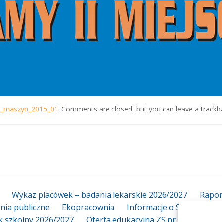
ej_maszyn_2015_01
. Comments are closed, but you can leave a trackb
Wykaz placówek – badania lekarskie 2026/2027
Rapor
ia publiczne
Ekopracownia
Informacje o Szkole
Za
k szkolny 2026/2027
Oferta edukacyjna ZS nr 18 2026/20