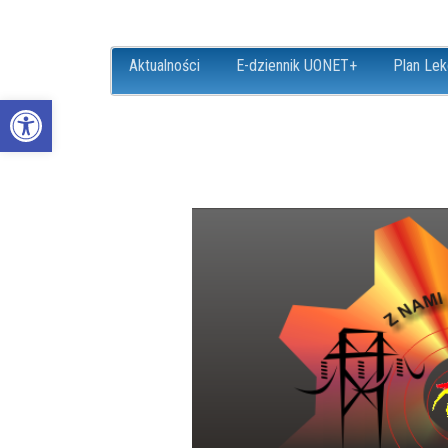
Aktualności
E-dziennik UONET+
Plan Lek
Open toolbar
ZS18