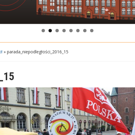
i!
»
parada_niepodległości_2016_15
_15