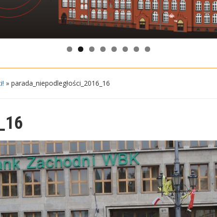
i!
»
parada_niepodległości_2016_16
_16