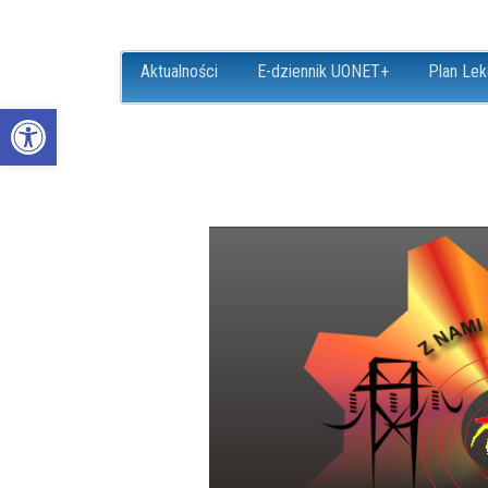
Aktualności
E-dziennik UONET+
Plan Lek
Open toolbar
ZS18