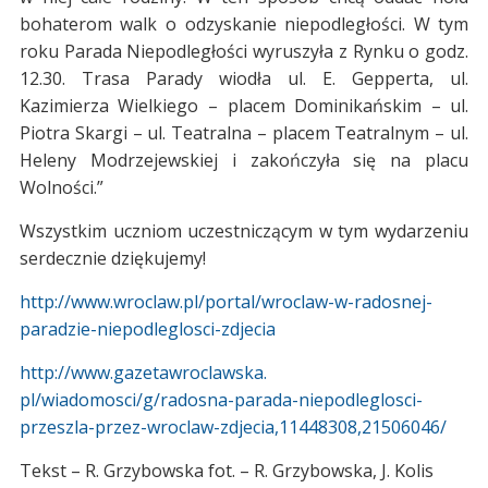
bohaterom walk o odzyskanie niepodległości. W tym
roku Parada Niepodległości wyruszyła z Rynku o godz.
12.30. Trasa Parady wiodła ul. E. Gepperta, ul.
Kazimierza Wielkiego – placem Dominikańskim – ul.
Piotra Skargi – ul. Teatralna – placem Teatralnym – ul.
Heleny Modrzejewskiej i zakończyła się na placu
Wolności.”
Wszystkim uczniom uczestniczącym w tym wydarzeniu
serdecznie dziękujemy!
http://www.wroclaw.pl/portal/wroclaw-w-radosnej-
paradzie-niepodleglosci-zdjecia
http://www.gazetawroclawska.
pl/wiadomosci/g/radosna-
parada-niepodleglosci-
przeszla-przez-wroclaw-
zdjecia,11448308,21506046/
Tekst – R. Grzybowska fot. – R. Grzybowska, J. Kolis