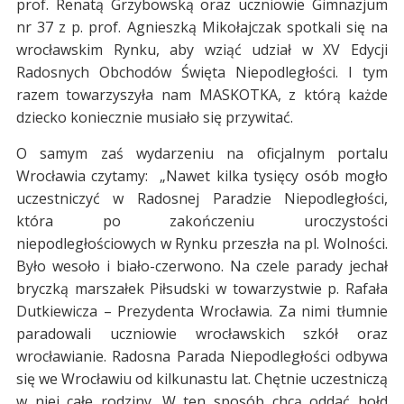
prof. Renatą Grzybowską oraz uczniowie Gimnazjum
nr 37 z p. prof. Agnieszką Mikołajczak spotkali się na
wrocławskim Rynku, aby wziąć udział w XV Edycji
Radosnych Obchodów Święta Niepodległości. I tym
razem towarzyszyła nam MASKOTKA, z którą każde
dziecko koniecznie musiało się przywitać.
O samym zaś wydarzeniu na oficjalnym portalu
Wrocławia czytamy: „Nawet kilka tysięcy osób mogło
uczestniczyć w Radosnej Paradzie Niepodległości,
która po zakończeniu uroczystości
niepodległościowych w Rynku przeszła na pl. Wolności.
Było wesoło i biało-czerwono. Na czele parady jechał
bryczką marszałek Piłsudski w towarzystwie p. Rafała
Dutkiewicza – Prezydenta Wrocławia. Za nimi tłumnie
paradowali uczniowie wrocławskich szkół oraz
wrocławianie. Radosna Parada Niepodległości odbywa
się we Wrocławiu od kilkunastu lat. Chętnie uczestniczą
w niej całe rodziny. W ten sposób chcą oddać hołd