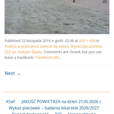
Published
22 listopada 2016 o godz. 22:36
at
600 × 450
in
Podróż w przeszłość zawsze się opłaci. Wycieczka uczniów
ZSZ po Dolnym Śląsku
. Comments are closed, but you can
leave a trackback:
Trackback URL
.
Next →
KSeF
JAKOŚĆ POWIETRZA na dzień 21.05.2026 r.
Wykaz placówek – badania lekarskie 2026/2027