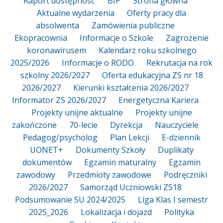
Raport dostępność
BIP
Strona główna
Aktualne wydarzenia
Oferty pracy dla
absolwenta
Zamówienia publiczne
Ekopracownia
Informacje o Szkole
Zagrożenie
koronawirusem
Kalendarz roku szkolnego
2025/2026
Informacje o RODO
Rekrutacja na rok
szkolny 2026/2027
Oferta edukacyjna ZS nr 18
2026/2027
Kierunki kształcenia 2026/2027
Informator ZS 2026/2027
Energetyczna Kariera
Projekty unijne aktualne
Projekty unijne
zakończone
70-lecie
Dyrekcja
Nauczyciele
Pedagog/psycholog
Plan Lekcji
E-dziennik
UONET+
Dokumenty Szkoły
Duplikaty
dokumentów
Egzamin maturalny
Egzamin
zawodowy
Przedmioty zawodowe
Podręczniki
2026/2027
Samorząd Uczniowski ZS18
Podsumowanie SU 2024/2025
Liga Klas I semestr
2025_2026
Lokalizacja i dojazd
Polityka