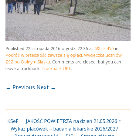
Published
22 listopada 2016 o godz. 22:36
at
600 × 450
in
Podróż w przeszłość zawsze się opłaci. Wycieczka uczniów
ZSZ po Dolnym Śląsku
. Comments are closed, but you can
leave a trackback:
Trackback URL
.
← Previous
Next →
KSeF
JAKOŚĆ POWIETRZA na dzień 21.05.2026 r.
Wykaz placówek – badania lekarskie 2026/2027