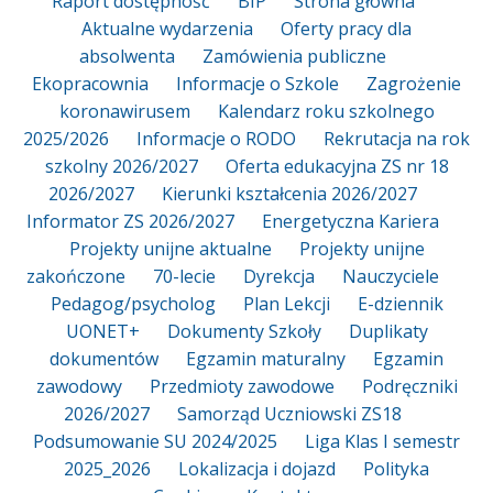
Raport dostępność
BIP
Strona główna
Aktualne wydarzenia
Oferty pracy dla
absolwenta
Zamówienia publiczne
Ekopracownia
Informacje o Szkole
Zagrożenie
koronawirusem
Kalendarz roku szkolnego
2025/2026
Informacje o RODO
Rekrutacja na rok
szkolny 2026/2027
Oferta edukacyjna ZS nr 18
2026/2027
Kierunki kształcenia 2026/2027
Informator ZS 2026/2027
Energetyczna Kariera
Projekty unijne aktualne
Projekty unijne
zakończone
70-lecie
Dyrekcja
Nauczyciele
Pedagog/psycholog
Plan Lekcji
E-dziennik
UONET+
Dokumenty Szkoły
Duplikaty
dokumentów
Egzamin maturalny
Egzamin
zawodowy
Przedmioty zawodowe
Podręczniki
2026/2027
Samorząd Uczniowski ZS18
Podsumowanie SU 2024/2025
Liga Klas I semestr
2025_2026
Lokalizacja i dojazd
Polityka