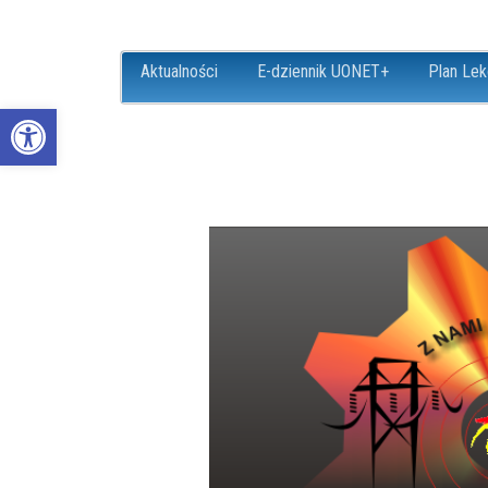
Aktualności
E-dziennik UONET+
Plan Lek
Open toolbar
ZS18