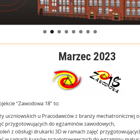
Marzec 2023
jekcie “Zawodowa 18” to:
aży uczniowskich u Pracodawców z branży mechatronicznej or
ajęć przygotowujących do egzaminów zawodowych,
zkoleń z obsługi drukarki 3D w ramach zajęć przygotowują
ajęć w ramach kursów przygotowawczych do egzaminu matura