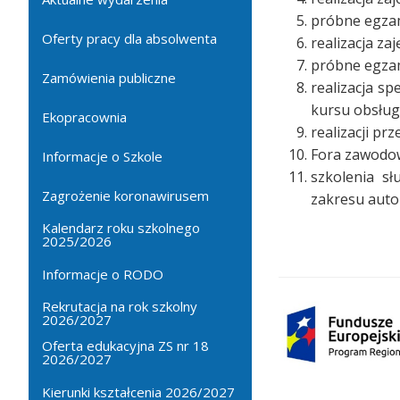
próbne egzam
Oferty pracy dla absolwenta
realizacja z
próbne egzam
Zamówienia publiczne
realizacja s
kursu obsłu
Ekopracownia
realizacji p
Fora zawodow
Informacje o Szkole
szkolenia sł
Zagrożenie koronawirusem
zakresu auto
Kalendarz roku szkolnego
2025/2026
Informacje o RODO
Rekrutacja na rok szkolny
2026/2027
Oferta edukacyjna ZS nr 18
2026/2027
Kierunki kształcenia 2026/2027