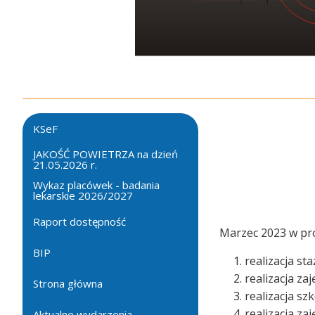
KSeF
JAKOŚĆ POWIETRZA na dzień
21.05.2026 r.
Wykaz placówek - badania
lekarskie 2026/2027
Raport dostępność
Marzec 2023 w pro
BIP
realizacja st
realizacja z
Strona główna
realizacja s
realizacja z
Aktualne wydarzenia