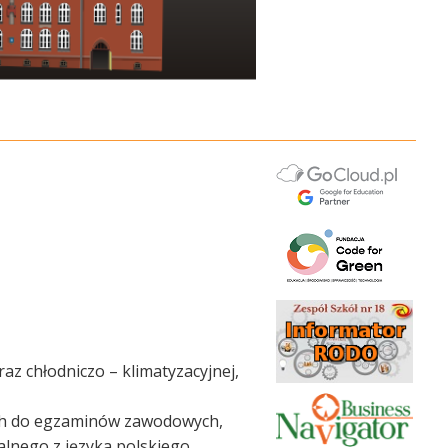
az chłodniczo – klimatyzacyjnej,
cych do egzaminów zawodowych,
lnego z języka polskiego,