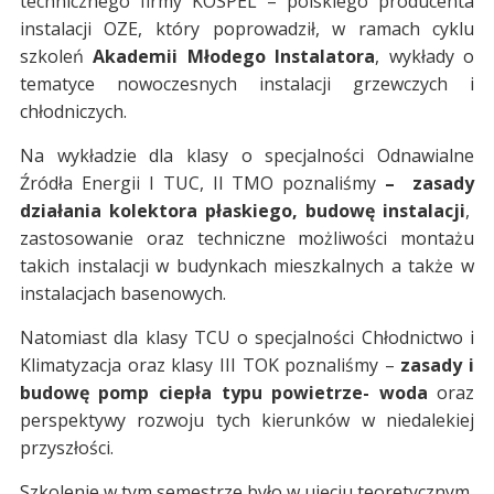
technicznego firmy KOSPEL – polskiego producenta
instalacji OZE, który poprowadził, w ramach cyklu
szkoleń
Akademii Młodego Instalatora
, wykłady o
tematyce nowoczesnych instalacji grzewczych i
chłodniczych.
Na wykładzie dla klasy o specjalności Odnawialne
Źródła Energii I TUC, II TMO poznaliśmy
– zasady
działania kolektora płaskiego, budowę instalacji
,
zastosowanie oraz techniczne możliwości montażu
takich instalacji w budynkach mieszkalnych a także w
instalacjach basenowych.
Natomiast dla klasy TCU o specjalności Chłodnictwo i
Klimatyzacja oraz klasy III TOK poznaliśmy –
zasady i
budowę pomp ciepła typu powietrze- woda
oraz
perspektywy rozwoju tych kierunków w niedalekiej
przyszłości.
Szkolenie w tym semestrze było w ujęciu teoretycznym,