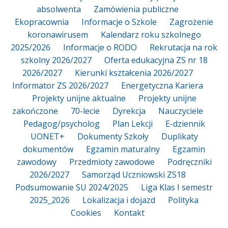
absolwenta
Zamówienia publiczne
Ekopracownia
Informacje o Szkole
Zagrożenie
koronawirusem
Kalendarz roku szkolnego
2025/2026
Informacje o RODO
Rekrutacja na rok
szkolny 2026/2027
Oferta edukacyjna ZS nr 18
2026/2027
Kierunki kształcenia 2026/2027
Informator ZS 2026/2027
Energetyczna Kariera
Projekty unijne aktualne
Projekty unijne
zakończone
70-lecie
Dyrekcja
Nauczyciele
Pedagog/psycholog
Plan Lekcji
E-dziennik
UONET+
Dokumenty Szkoły
Duplikaty
dokumentów
Egzamin maturalny
Egzamin
zawodowy
Przedmioty zawodowe
Podręczniki
2026/2027
Samorząd Uczniowski ZS18
Podsumowanie SU 2024/2025
Liga Klas I semestr
2025_2026
Lokalizacja i dojazd
Polityka
Cookies
Kontakt