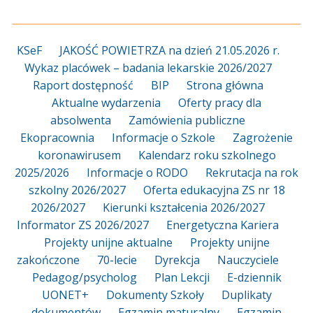
KSeF
JAKOŚĆ POWIETRZA na dzień 21.05.2026 r.
Wykaz placówek – badania lekarskie 2026/2027
Raport dostępność
BIP
Strona główna
Aktualne wydarzenia
Oferty pracy dla
absolwenta
Zamówienia publiczne
Ekopracownia
Informacje o Szkole
Zagrożenie
koronawirusem
Kalendarz roku szkolnego
2025/2026
Informacje o RODO
Rekrutacja na rok
szkolny 2026/2027
Oferta edukacyjna ZS nr 18
2026/2027
Kierunki kształcenia 2026/2027
Informator ZS 2026/2027
Energetyczna Kariera
Projekty unijne aktualne
Projekty unijne
zakończone
70-lecie
Dyrekcja
Nauczyciele
Pedagog/psycholog
Plan Lekcji
E-dziennik
UONET+
Dokumenty Szkoły
Duplikaty
dokumentów
Egzamin maturalny
Egzamin