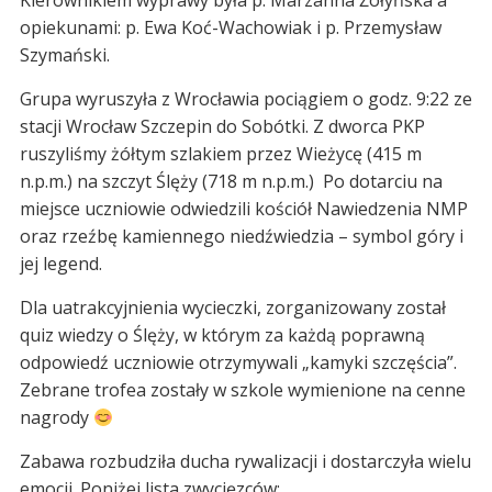
Kierownikiem wyprawy była p. Marzanna Żołyńska a
opiekunami: p. Ewa Koć-Wachowiak i p. Przemysław
Szymański.
Grupa wyruszyła z Wrocławia pociągiem o godz. 9:22 ze
stacji Wrocław Szczepin do Sobótki. Z dworca PKP
ruszyliśmy żółtym szlakiem przez Wieżycę (415 m
n.p.m.) na szczyt Ślęży (718 m n.p.m.) Po dotarciu na
miejsce uczniowie odwiedzili kościół Nawiedzenia NMP
oraz rzeźbę kamiennego niedźwiedzia – symbol góry i
jej legend.
Dla uatrakcyjnienia wycieczki, zorganizowany został
quiz wiedzy o Ślęży, w którym za każdą poprawną
odpowiedź uczniowie otrzymywali „kamyki szczęścia”.
Zebrane trofea zostały w szkole wymienione na cenne
nagrody
Zabawa rozbudziła ducha rywalizacji i dostarczyła wielu
emocji. Poniżej lista zwycięzców: