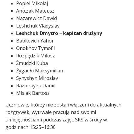
Popiel Mikołaj
Antczak Mateusz
Nazarewicz Dawid
Leshchuk Vladyslav
Leshchuk Dmytro – kapitan drużyny
Babkevich Yahor
Onokhov Tymofil
Rozpędzik Miłosz
Żmudzki Kuba
Żygadło Maksymilian
Synyshyn Miroslav
Razbirayeu Daniil
Misiak Bartosz
Uczniowie, którzy nie zostali włączeni do aktualnych
rozgrywek, wytrwale pracują nad swoimi
umiejętnościami podczas zajęć SKS w środy w
godzinach 15:25–16:30.