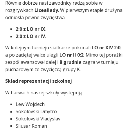
Równie dobrze nasi zawodnicy radzą sobie w
rozgrywkach
Licealiady
. W pierwszym etapie drużyna
odniosła pewne zwycięstwa:
2:0 z LO nr IX
,
2:0 z LO nr IV
.
W kolejnym turnieju siatkarze pokonali
LO nr XIV 2:0
,
a po zaciętej walce ulegli
LO nr II 0:2
. Mimo tej porażki
zespół awansował dalej i
8 grudnia
zagra w turnieju
pucharowym ze zwycięzcą grupy K.
Skład reprezentacji szkolnej
W barwach naszej szkoły występują:
Lew Wojciech
Sokolovski Dmytro
Sokolovski Vladyslav
Sliusar Roman