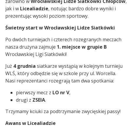
zarówno w
Wrocławskiej Lidze Siatkówki Chłopców
,
jak i w
Licealiadzie
, notując bardzo dobre wyniki i
prezentując wysoki poziom sportowy.
Świetny start w Wrocławskiej Lidze Siatkówki
Po dwóch turniejach i czterech rozegranych meczach
nasza drużyna zajmuje
1. miejsce w grupie B
Wrocławskiej Ligi Siatkówki!
Już
4 grudnia
siatkarze wystąpią w kolejnym turnieju
WLŚ, który odbędzie się w szkole przy ul. Worcella.
Nasi reprezentanci rozegrają tam dwa spotkania:
pierwszy mecz z
LO nr V
,
drugi z
ZSEIA
.
Trzymamy kciuki za podtrzymanie zwycięskiej passy!
Awans w Licealiadzie