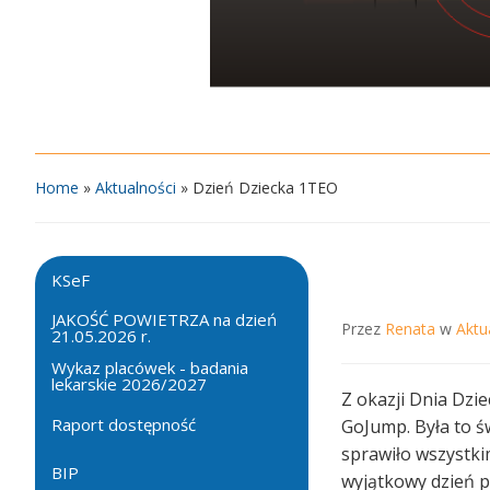
Home
»
Aktualności
»
Dzień Dziecka 1TEO
KSeF
JAKOŚĆ POWIETRZA na dzień
Przez
Renata
w
Aktu
21.05.2026 r.
Wykaz placówek - badania
lekarskie 2026/2027
Z okazji Dnia Dzi
Raport dostępność
GoJump. Była to ś
sprawiło wszystki
BIP
wyjątkowy dzień p