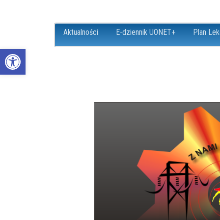
Aktualności
E-dziennik UONET+
Plan Lek
Open toolbar
ZS18