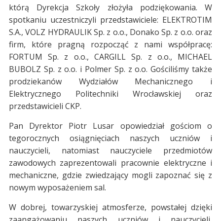
którą Dyrekcja Szkoły złożyła podziękowania. W
spotkaniu uczestniczyli przedstawiciele: ELEKTROTIM
S.A., VOLZ HYDRAULIK Sp. z o.o., Donako Sp. z o.o. oraz
firm, które pragną rozpocząć z nami współpracę:
FORTUM Sp. z o.o., CARGILL Sp. z o.o., MICHAEL
BUBOLZ Sp. z o.o. i Polmer Sp. z o.o. Gościliśmy także
prodziekanów Wydziałów Mechanicznego i
Elektrycznego Politechniki Wrocławskiej oraz
przedstawicieli CKP.
Pan Dyrektor Piotr Lusar opowiedział gościom o
tegorocznych osiągnięciach naszych uczniów i
nauczycieli, natomiast nauczyciele przedmiotów
zawodowych zaprezentowali pracownie elektryczne i
mechaniczne, gdzie zwiedzający mogli zapoznać się z
nowym wyposażeniem sal.
W dobrej, towarzyskiej atmosferze, powstałej dzięki
zaangażowaniu naszych uczniów i nauczycieli,