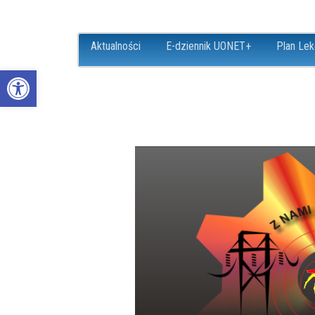
Aktualności
E-dziennik UONET+
Plan Lek
Open toolbar
ZS18