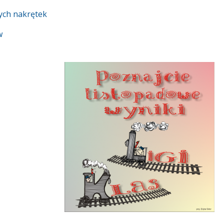
ych nakrętek
w