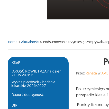
Home
»
Aktualności
»
Podsumowanie trzymiesięcznej rywalizacj
P
KSeF
JAKOŚĆ POWIETRZA na dzień
Przez
Renata
w
Aktu
21.05.2026 r.
Wykaz placówek - badania
lekarskie 2026/2027
Po trzymiesięczn
Raport dostępność
przypadło klasie 1T
Punkty liczone by
BIP