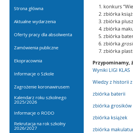
konkurs “Wie
Strona główna
zbiórka
książ
zbiórka plus
Aktualne wydarzenia
zbiórka maku
Oferty pracy dla absolwenta
zbiórka bateri
zbiórka
gros
Zamówienia publiczne
zbiórka plas
Ekopracownia
Przypominamy, że
Wyniki LIGI KLAS
Informacje o Szkole
Wiedzy z historii
Zagrożenie koronawirusem
zbiórka baterii
Kalendarz roku szkolnego
2025/2026
zbiórka grosików
Informacje o RODO
zbiórka książek
Rekrutacja na rok szkolny
2026/2027
zbiórka makulatu