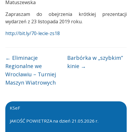
Matuszewska
Zapraszam do obejrzenia krótkiej prezentacji
wydarzeń z 23 listopada 2019 roku.
http://bit.ly/70-lecie-zs18
←
Eliminacje
Barbórka w „szybkim”
Regionalne we
kinie
→
Wrocławiu – Turniej
Maszyn Wiatrowych
KSeF
JAKOŚĆ POWIETRZA na dzień 21.05.2026 r.