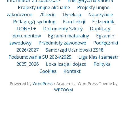
Informator ZS 2026/2027
Energetyczna Kariera
Projekty unijne aktualne
Projekty unijne
zakończone
70-lecie
Dyrekcja
Nauczyciele
Pedagog/psycholog
Plan Lekcji
E-dziennik
UONET+
Dokumenty Szkoły
Duplikaty
dokumentów
Egzamin maturalny
Egzamin
zawodowy
Przedmioty zawodowe
Podręczniki
2026/2027
Samorząd Uczniowski ZS18
Podsumowanie SU 2024/2025
Liga Klas I semestr
2025_2026
Lokalizacja i dojazd
Polityka
Cookies
Kontakt
Powered by
WordPress
/ Academica WordPress Theme by
WPZOOM