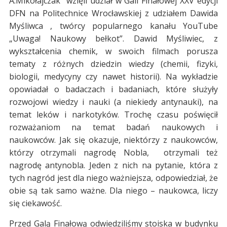
A.Mikołajczak wzięli udział w Gali Finałowej XXV edycji
DFN na Politechnice Wrocławskiej z udziałem Dawida
Myśliwca , twórcy popularnego kanału YouTube
„Uwaga! Naukowy bełkot”. Dawid Myśliwiec, z
wykształcenia chemik, w swoich filmach porusza
tematy z różnych dziedzin wiedzy (chemii, fizyki,
biologii, medycyny czy nawet historii).
Na wykładzie
opowiadał o badaczach i badaniach, które służyły
rozwojowi wiedzy i nauki (a niekiedy antynauki), na
temat leków i narkotyków. Trochę czasu poświęcił
rozważaniom na temat badań naukowych i
naukowców. Jak się okazuje, niektórzy z naukowców,
którzy otrzymali nagrodę Nobla, otrzymali też
nagrodę antynobla. Jeden z nich na pytanie, która z
tych nagród jest dla niego ważniejsza, odpowiedział, że
obie są tak samo ważne. Dla niego – naukowca, liczy
się ciekawość.
Przed Galą Finałową odwiedziliśmy stoiska w budynku